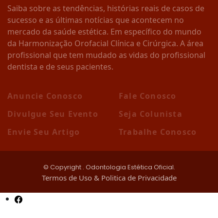
Saiba sobre as tendências, histórias reais de casos de
sucesso e as últimas notícias que acontecem no
mercado da saúde estética. Em específico do mundo
da Harmonização Orofacial Clínica e Cirúrgica. A área
profissional que tem mudado as vidas do profissional
dentista e de seus pacientes.
Anuncie Conosco
Fale Conosco
Divulgue Seu Evento
Seja Colunista
Envie Seu Artigo
Trabalhe Conosco
© Copyright
. Odontologia Estética Oficial.
Termos de Uso & Politica de Privacidade