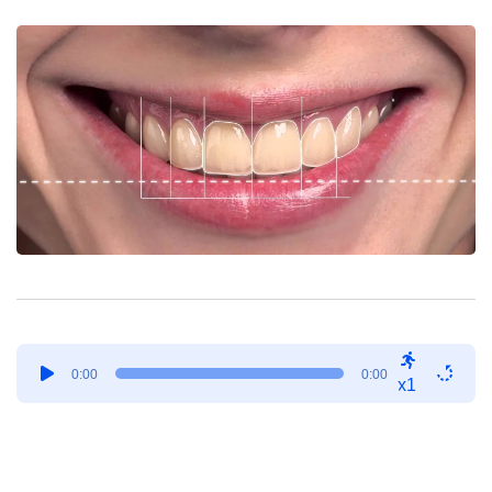
Tocador
0:00
0:00
de
x1
áudio