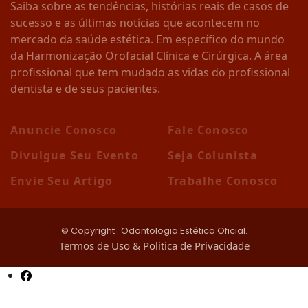
Saiba sobre as tendências, histórias reais de casos de
sucesso e as últimas notícias que acontecem no
mercado da saúde estética. Em específico do mundo
da Harmonização Orofacial Clínica e Cirúrgica. A área
profissional que tem mudado as vidas do profissional
dentista e de seus pacientes.
Anuncie Conosco
Fale Conosco
Divulgue Seu Evento
Seja Colunista
Envie Seu Artigo
Trabalhe Conosco
© Copyright
. Odontologia Estética Oficial.
Termos de Uso & Politica de Privacidade