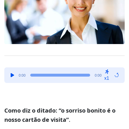
Tocador
0:00
0:00
de
x1
áudio
Como diz o ditado: “o sorriso bonito é o
nosso cartão de visita”
.