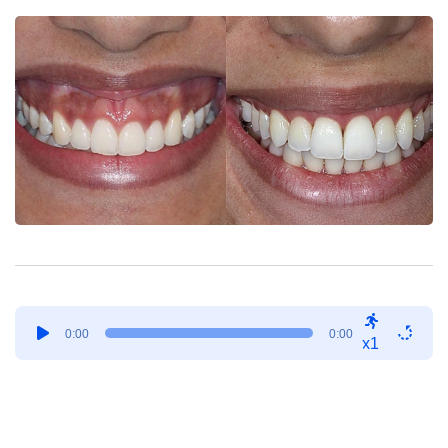
Tocador
0:00
0:00
de
x1
áudio