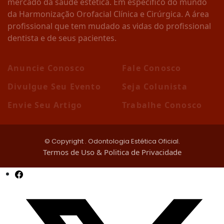
mercado da saúde estética. Em específico do mundo
da Harmonização Orofacial Clínica e Cirúrgica. A área
profissional que tem mudado as vidas do profissional
dentista e de seus pacientes.
Anuncie Conosco
Fale Conosco
Divulgue Seu Evento
Seja Colunista
Envie Seu Artigo
Trabalhe Conosco
© Copyright
. Odontologia Estética Oficial.
Termos de Uso & Politica de Privacidade