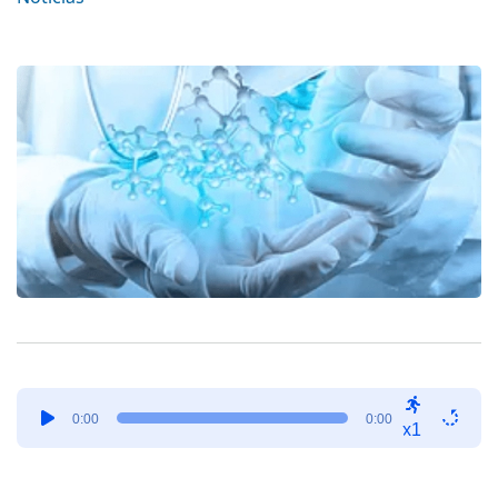
Tocador
0:00
0:00
de
x1
áudio